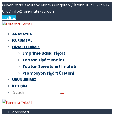
Güven mah. Okul sok. No:26 Güngören / İstanbul
+90 212 677
61 67
info@forematekstil.com
Teklif Al
ANASAYFA
KURUMSAL
HIZMETLERIMIZ
Emprime Baskı Tişört
Toptan Tişört İmalatı
Toptan Sweatshirt İmalatı
Promosyon Tişört Üretimi
ÜRÜNLERIMIZ
İLETIŞIM
Anasayfa