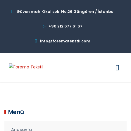
Güven mah. Okul sok. No:26 Güngören / İstanbul
+90 212 677 61 67
info@forematekstil.com
Menü
Anasayfa