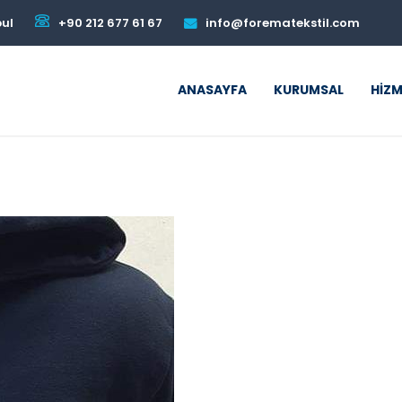
bul
+90 212 677 61 67
info@forematekstil.com
ANASAYFA
KURUMSAL
HIZM