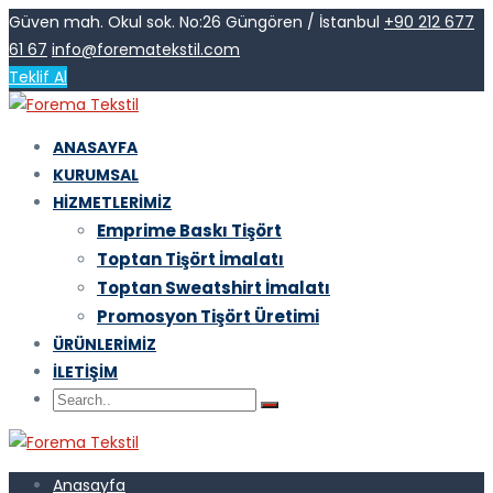
Güven mah. Okul sok. No:26 Güngören / İstanbul
+90 212 677
61 67
info@forematekstil.com
Teklif Al
ANASAYFA
KURUMSAL
HIZMETLERIMIZ
Emprime Baskı Tişört
Toptan Tişört İmalatı
Toptan Sweatshirt İmalatı
Promosyon Tişört Üretimi
ÜRÜNLERIMIZ
İLETIŞIM
Anasayfa