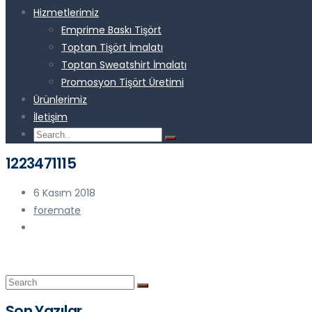
Hizmetlerimiz
Emprime Baskı Tişört
Toptan Tişört İmalatı
Toptan Sweatshirt İmalatı
Promosyon Tişört Üretimi
Ürünlerimiz
İletişim
1223471115
6 Kasım 2018
foremate
Son Yazılar