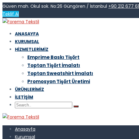
Güven mah. Okul sok. No:26 Güngören / İstanbul
+90 212 677 6
Teklif Al
ANASAYFA
KURUMSAL
HIZMETLERIMIZ
Emprime Baskı Tişört
Toptan Tişört İmalatı
Toptan Sweatshirt İmalatı
Promosyon Tişört Üretimi
ÜRÜNLERIMIZ
İLETIŞIM
Anasayfa
Kurumsal