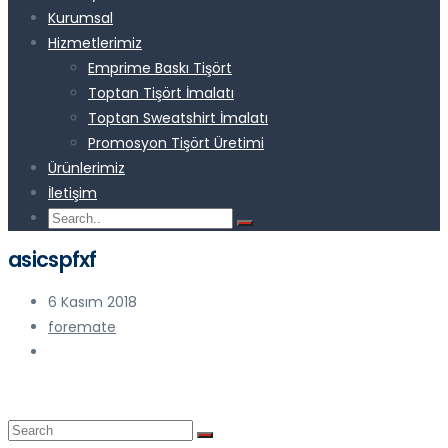
Kurumsal
Hizmetlerimiz
Emprime Baskı Tişört
Toptan Tişört İmalatı
Toptan Sweatshirt İmalatı
Promosyon Tişört Üretimi
Ürünlerimiz
İletişim
asicspfxf
6 Kasım 2018
foremate