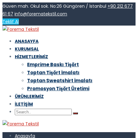
Güven mah. Okul sok. No:26 Güngören / İstanbul
+90 212 677
61 67
info@forematekstil.com
Teklif Al
ANASAYFA
KURUMSAL
HIZMETLERIMIZ
Emprime Baskı Tişört
Toptan Tişört İmalatı
Toptan Sweatshirt İmalatı
Promosyon Tişört Üretimi
ÜRÜNLERIMIZ
İLETIŞIM
Anasayfa