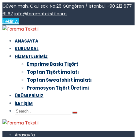
Güven mah. Okul sok. No:26 Güngören / İstanbul
+90 212 677
61 67
info@forematekstil.com
Teklif Al
ANASAYFA
KURUMSAL
HIZMETLERIMIZ
Emprime Baskı Tişört
Toptan Tişört İmalatı
Toptan Sweatshirt İmalatı
Promosyon Tişört Üretimi
ÜRÜNLERIMIZ
İLETIŞIM
Anasayfa