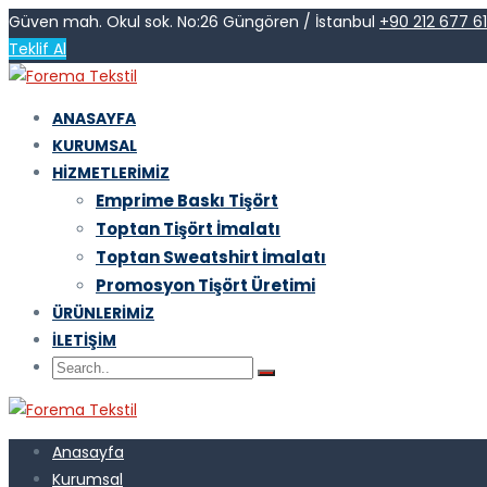
Güven mah. Okul sok. No:26 Güngören / İstanbul
+90 212 677 6
Teklif Al
ANASAYFA
KURUMSAL
HIZMETLERIMIZ
Emprime Baskı Tişört
Toptan Tişört İmalatı
Toptan Sweatshirt İmalatı
Promosyon Tişört Üretimi
ÜRÜNLERIMIZ
İLETIŞIM
Anasayfa
Kurumsal