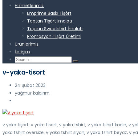
Hizmetlerimiz
Emprime Baskı Tişört
Toptan Tişört İmalatı
Toptan Sweatshirt İmalatı
Promosyon Tişört Üretimi
Ürünlerimiz
İletişim
v-yaka-tisort
24 Şubat 2023
yağmur kaldırım
v yaka tişört, v yaka tisort, v yaka tshirt, v yaka tshirt kadın, v y
yaka tshirt oversize, v yaka tshirt siyah, v yaka tshirt beyaz, v ya