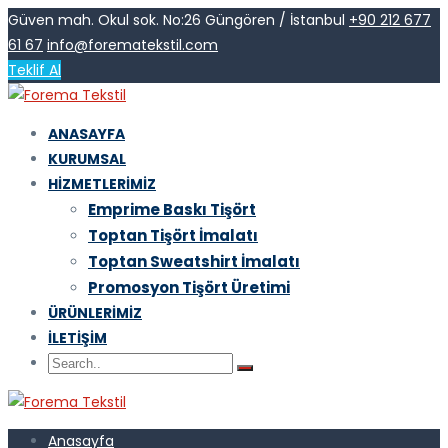
Güven mah. Okul sok. No:26 Güngören / İstanbul
+90 212 677
61 67
info@forematekstil.com
Teklif Al
ANASAYFA
KURUMSAL
HIZMETLERIMIZ
Emprime Baskı Tişört
Toptan Tişört İmalatı
Toptan Sweatshirt İmalatı
Promosyon Tişört Üretimi
ÜRÜNLERIMIZ
İLETIŞIM
Anasayfa