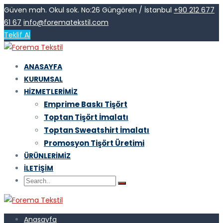
Güven mah. Okul sok. No:26 Güngören / İstanbul
+90 212 677
61 67
info@forematekstil.com
Teklif Al
ANASAYFA
KURUMSAL
HIZMETLERIMIZ
Emprime Baskı Tişört
Toptan Tişört İmalatı
Toptan Sweatshirt İmalatı
Promosyon Tişört Üretimi
ÜRÜNLERIMIZ
İLETIŞIM
Anasayfa