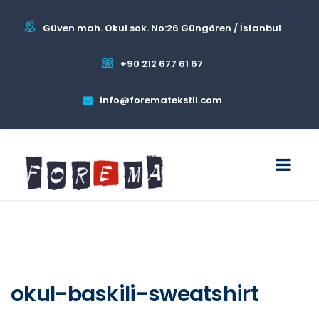
Güven mah. Okul sok. No:26 Güngören / İstanbul
+90 212 677 61 67
info@forematekstil.com
okul-baskili-sweatshirt