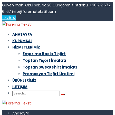
Güven mah. Okul sok. No:26 Güngören / İstanbul
+90 212 677
61 67
info@forematekstil.com
Teklif Al
ANASAYFA
KURUMSAL
HIZMETLERIMIZ
Emprime Baskı Tişört
Toptan Tişört İmalatı
Toptan Sweatshirt İmalatı
Promosyon Tişört Üretimi
ÜRÜNLERIMIZ
İLETIŞIM
Anasayfa