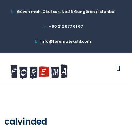
Güven mah. Okul sok. No:26 Güngören / İstanbul
+90 212 677 61 67
info@forematekstil.com
calvinded