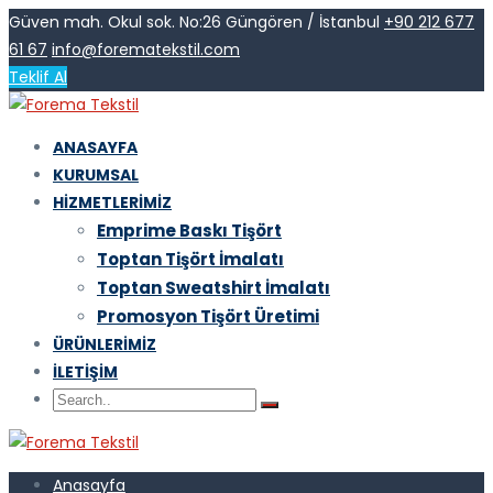
Güven mah. Okul sok. No:26 Güngören / İstanbul
+90 212 677
61 67
info@forematekstil.com
Teklif Al
ANASAYFA
KURUMSAL
HIZMETLERIMIZ
Emprime Baskı Tişört
Toptan Tişört İmalatı
Toptan Sweatshirt İmalatı
Promosyon Tişört Üretimi
ÜRÜNLERIMIZ
İLETIŞIM
Anasayfa