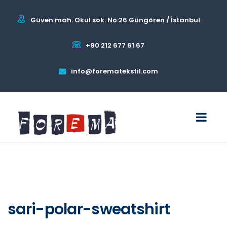
Güven mah. Okul sok. No:26 Güngören / İstanbul
+90 212 677 61 67
info@forematekstil.com
sari-polar-sweatshirt