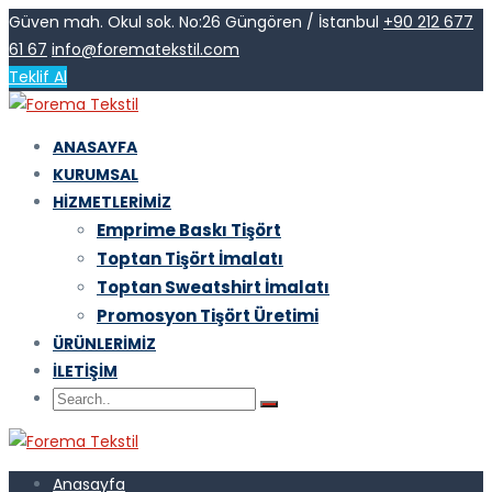
Güven mah. Okul sok. No:26 Güngören / İstanbul
+90 212 677
61 67
info@forematekstil.com
Teklif Al
ANASAYFA
KURUMSAL
HIZMETLERIMIZ
Emprime Baskı Tişört
Toptan Tişört İmalatı
Toptan Sweatshirt İmalatı
Promosyon Tişört Üretimi
ÜRÜNLERIMIZ
İLETIŞIM
Anasayfa