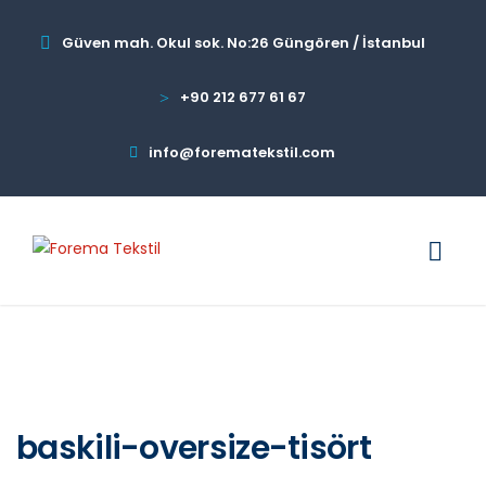
Güven mah. Okul sok. No:26 Güngören / İstanbul
+90 212 677 61 67
info@forematekstil.com
baskili-oversize-tisört