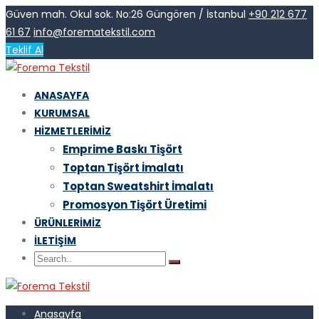
Güven mah. Okul sok. No:26 Güngören / İstanbul
+90 212 677
61 67
info@forematekstil.com
Teklif Al
ANASAYFA
KURUMSAL
HIZMETLERIMIZ
Emprime Baskı Tişört
Toptan Tişört İmalatı
Toptan Sweatshirt İmalatı
Promosyon Tişört Üretimi
ÜRÜNLERIMIZ
İLETIŞIM
Anasayfa