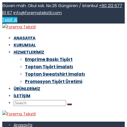
Güven mah. Okul sok. No:26 Güngören / İstanbul
+90 212 677
61 67
info@forematekstil.com
Teklif Al
ANASAYFA
KURUMSAL
HIZMETLERIMIZ
Emprime Baskı Tişört
Toptan Tişört İmalatı
Toptan Sweatshirt İmalatı
Promosyon Tişört Üretimi
ÜRÜNLERIMIZ
İLETIŞIM
Anasayfa