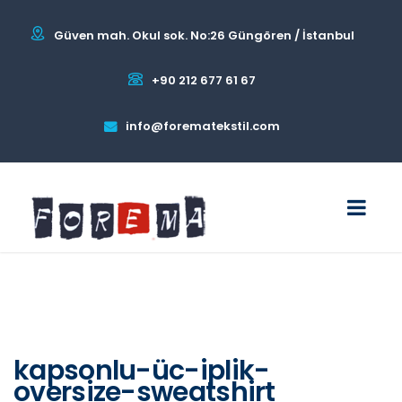
Güven mah. Okul sok. No:26 Güngören / İstanbul
+90 212 677 61 67
info@forematekstil.com
kapsonlu-üc-iplik-
oversize-sweatshirt