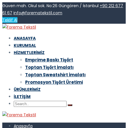
Güven mah. Okul sok. No:26 Güngören / İstanbul
+90 212 677
61 67
info@forematekstil.com
Teklif Al
ANASAYFA
KURUMSAL
HIZMETLERIMIZ
Emprime Baskı Tişört
Toptan Tişört İmalatı
Toptan Sweatshirt İmalatı
Promosyon Tişört Üretimi
ÜRÜNLERIMIZ
İLETIŞIM
Anasayfa