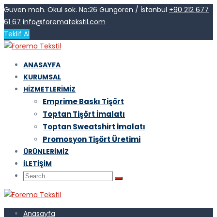
Güven mah. Okul sok. No:26 Güngören / İstanbul
+90 212 677
61 67
info@forematekstil.com
Teklif Al
ANASAYFA
KURUMSAL
HIZMETLERIMIZ
Emprime Baskı Tişört
Toptan Tişört İmalatı
Toptan Sweatshirt İmalatı
Promosyon Tişört Üretimi
ÜRÜNLERIMIZ
İLETIŞIM
Anasayfa