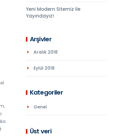
Yeni Modern Sitemiz ile
Yayındayız!
Arşivler
Aralık 2018
Eylül 2018
el
Kategoriler
im,
Genel
o
aka
t
Üst veri