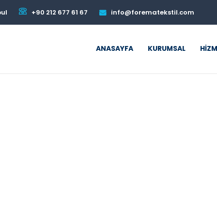
bul
+90 212 677 61 67
info@forematekstil.com
ANASAYFA
KURUMSAL
HIZM