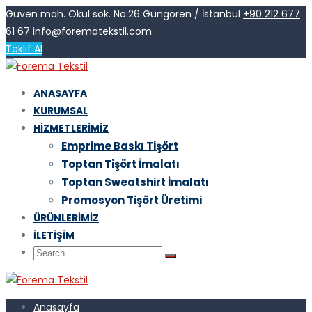
Güven mah. Okul sok. No:26 Güngören / İstanbul
+90 212 677
61 67
info@forematekstil.com
Teklif Al
ANASAYFA
KURUMSAL
HIZMETLERIMIZ
Emprime Baskı Tişört
Toptan Tişört İmalatı
Toptan Sweatshirt İmalatı
Promosyon Tişört Üretimi
ÜRÜNLERIMIZ
İLETIŞIM
Anasayfa