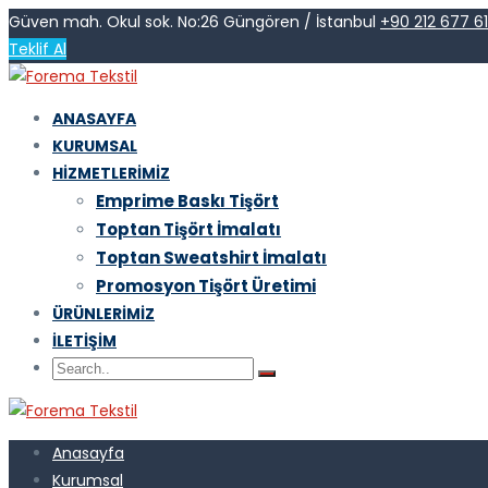
Güven mah. Okul sok. No:26 Güngören / İstanbul
+90 212 677 6
Teklif Al
ANASAYFA
KURUMSAL
HIZMETLERIMIZ
Emprime Baskı Tişört
Toptan Tişört İmalatı
Toptan Sweatshirt İmalatı
Promosyon Tişört Üretimi
ÜRÜNLERIMIZ
İLETIŞIM
Anasayfa
Kurumsal