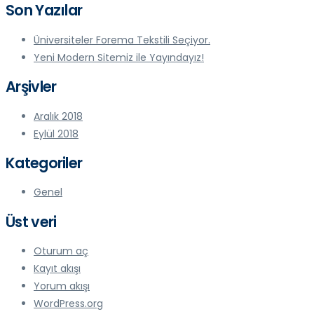
Son Yazılar
Üniversiteler Forema Tekstili Seçiyor.
Yeni Modern Sitemiz ile Yayındayız!
Arşivler
Aralık 2018
Eylül 2018
Kategoriler
Genel
Üst veri
Oturum aç
Kayıt akışı
Yorum akışı
WordPress.org