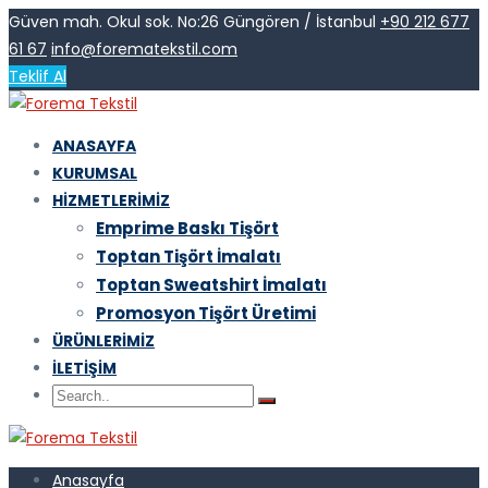
Güven mah. Okul sok. No:26 Güngören / İstanbul
+90 212 677
61 67
info@forematekstil.com
Teklif Al
ANASAYFA
KURUMSAL
HIZMETLERIMIZ
Emprime Baskı Tişört
Toptan Tişört İmalatı
Toptan Sweatshirt İmalatı
Promosyon Tişört Üretimi
ÜRÜNLERIMIZ
İLETIŞIM
Anasayfa