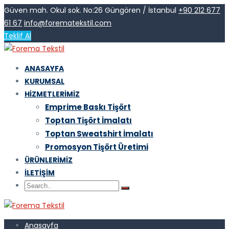
Güven mah. Okul sok. No:26 Güngören / İstanbul
+90 212 677
61 67
info@forematekstil.com
Teklif Al
ANASAYFA
KURUMSAL
HIZMETLERIMIZ
Emprime Baskı Tişört
Toptan Tişört İmalatı
Toptan Sweatshirt İmalatı
Promosyon Tişört Üretimi
ÜRÜNLERIMIZ
İLETIŞIM
Anasayfa