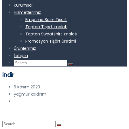
Kurumsal
Hizmetlerimiz
Emprime Baskı Tişört
Toptan Tişört İmalatı
Toptan Sweatshirt İmalatı
Promosyon Tişört Üretimi
Ürünlerimiz
İletişim
indir
5 Kasım 2023
yağmur kaldırım