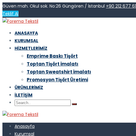
Güven mah. Okul sok. No:26 Güngören / İstanbul
+90 212 677 6
Teklif Al
ANASAYFA
KURUMSAL
HIZMETLERIMIZ
Emprime Baskı Tişört
Toptan Tişört İmalatı
Toptan Sweatshirt İmalatı
Promosyon Tişört Üretimi
ÜRÜNLERIMIZ
İLETIŞIM
Anasayfa
Kurumsal