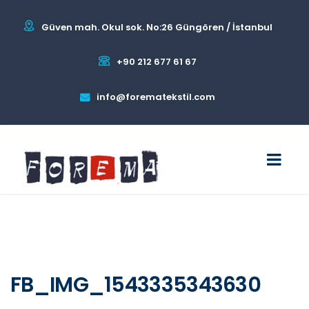
Güven mah. Okul sok. No:26 Güngören / İstanbul
+90 212 677 61 67
info@forematekstil.com
FB_IMG_1543335343630