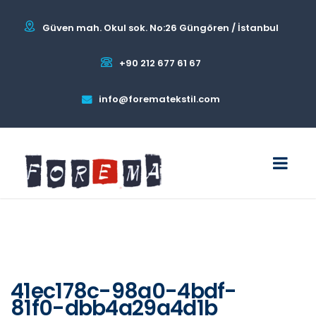
Güven mah. Okul sok. No:26 Güngören / İstanbul
+90 212 677 61 67
info@forematekstil.com
41ec178c-98a0-4bdf-
81f0-dbb4a29a4d1b