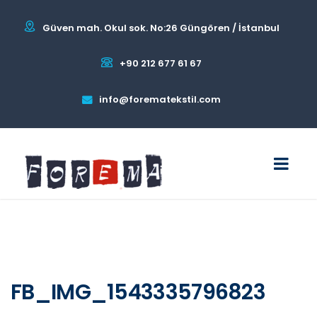
Güven mah. Okul sok. No:26 Güngören / İstanbul
+90 212 677 61 67
info@forematekstil.com
FB_IMG_1543335796823