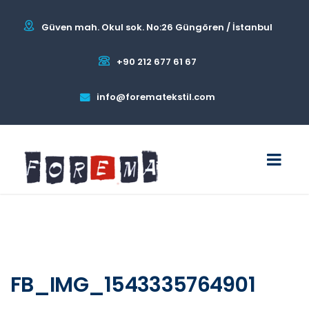
Güven mah. Okul sok. No:26 Güngören / İstanbul
+90 212 677 61 67
info@forematekstil.com
FB_IMG_1543335764901