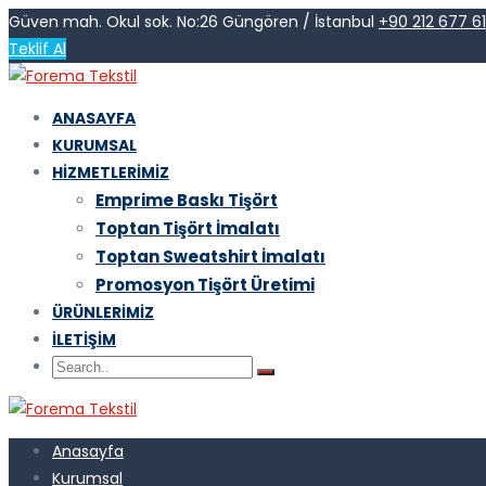
Güven mah. Okul sok. No:26 Güngören / İstanbul
+90 212 677 6
Teklif Al
ANASAYFA
KURUMSAL
HIZMETLERIMIZ
Emprime Baskı Tişört
Toptan Tişört İmalatı
Toptan Sweatshirt İmalatı
Promosyon Tişört Üretimi
ÜRÜNLERIMIZ
İLETIŞIM
Anasayfa
Kurumsal