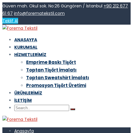
Güven mah. Okul sok. No:26 Güngören / İstanbul
+90 212 677
61 67
info@forematekstil.com
Teklif Al
ANASAYFA
KURUMSAL
HIZMETLERIMIZ
Emprime Baskı Tişört
Toptan Tişört İmalatı
Toptan Sweatshirt İmalatı
Promosyon Tişört Üretimi
ÜRÜNLERIMIZ
İLETIŞIM
Anasayfa