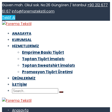
Güven mah. Okul sok. No:26 Güngören / İstanbul
+90 212 677
61 67
info@forematekstil.com
Teklif Al
ANASAYFA
KURUMSAL
HIZMETLERIMIZ
Emprime Baskı Tişört
Toptan Tişört İmalatı
Toptan Sweatshirt İmalatı
Promosyon Tişört Üretimi
ÜRÜNLERIMIZ
İLETIŞIM
Anasayfa