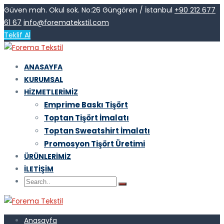
Güven mah. Okul sok. No:26 Güngören / İstanbul
+90 212 677
61 67
info@forematekstil.com
Teklif Al
ANASAYFA
KURUMSAL
HIZMETLERIMIZ
Emprime Baskı Tişört
Toptan Tişört İmalatı
Toptan Sweatshirt İmalatı
Promosyon Tişört Üretimi
ÜRÜNLERIMIZ
İLETIŞIM
Anasayfa