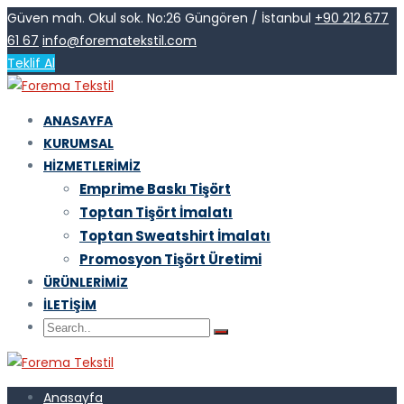
Güven mah. Okul sok. No:26 Güngören / İstanbul
+90 212 677
61 67
info@forematekstil.com
Teklif Al
ANASAYFA
KURUMSAL
HIZMETLERIMIZ
Emprime Baskı Tişört
Toptan Tişört İmalatı
Toptan Sweatshirt İmalatı
Promosyon Tişört Üretimi
ÜRÜNLERIMIZ
İLETIŞIM
Anasayfa