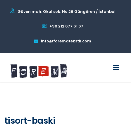
Güven mah. Okul sok. No:26 Güngören / İstanbul
+90 212 677 61 67
info@forematekstil.com
tisort-baski