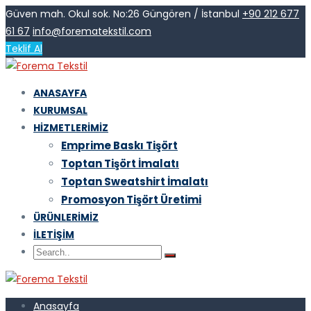
Güven mah. Okul sok. No:26 Güngören / İstanbul
+90 212 677
61 67
info@forematekstil.com
Teklif Al
ANASAYFA
KURUMSAL
HIZMETLERIMIZ
Emprime Baskı Tişört
Toptan Tişört İmalatı
Toptan Sweatshirt İmalatı
Promosyon Tişört Üretimi
ÜRÜNLERIMIZ
İLETIŞIM
Anasayfa