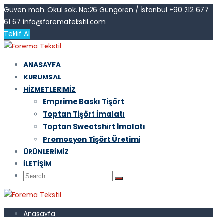
Güven mah. Okul sok. No:26 Güngören / İstanbul
+90 212 677
61 67
info@forematekstil.com
Teklif Al
ANASAYFA
KURUMSAL
HIZMETLERIMIZ
Emprime Baskı Tişört
Toptan Tişört İmalatı
Toptan Sweatshirt İmalatı
Promosyon Tişört Üretimi
ÜRÜNLERIMIZ
İLETIŞIM
Anasayfa