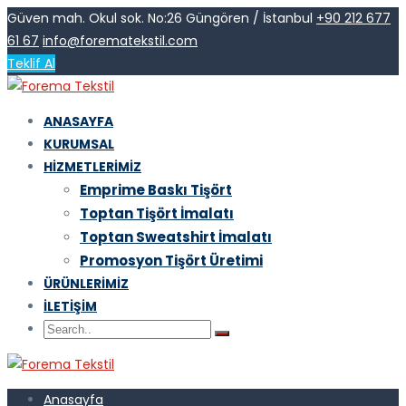
Güven mah. Okul sok. No:26 Güngören / İstanbul
+90 212 677
61 67
info@forematekstil.com
Teklif Al
ANASAYFA
KURUMSAL
HIZMETLERIMIZ
Emprime Baskı Tişört
Toptan Tişört İmalatı
Toptan Sweatshirt İmalatı
Promosyon Tişört Üretimi
ÜRÜNLERIMIZ
İLETIŞIM
Anasayfa