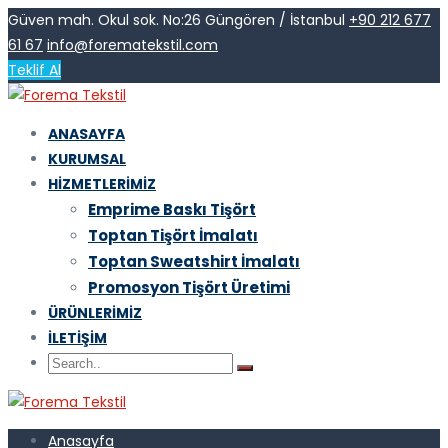
Güven mah. Okul sok. No:26 Güngören / İstanbul
+90 212 677
61 67
info@forematekstil.com
Teklif Al
ANASAYFA
KURUMSAL
HIZMETLERIMIZ
Emprime Baskı Tişört
Toptan Tişört İmalatı
Toptan Sweatshirt İmalatı
Promosyon Tişört Üretimi
ÜRÜNLERIMIZ
İLETIŞIM
Anasayfa