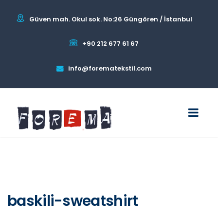
Güven mah. Okul sok. No:26 Güngören / İstanbul
+90 212 677 61 67
info@forematekstil.com
baskili-sweatshirt