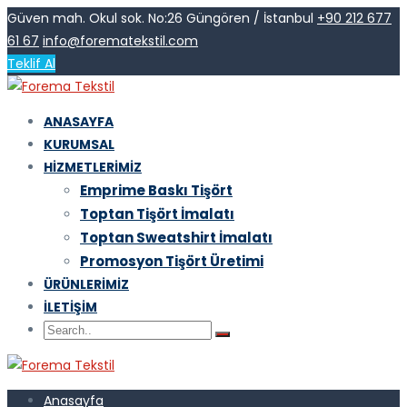
Güven mah. Okul sok. No:26 Güngören / İstanbul
+90 212 677
61 67
info@forematekstil.com
Teklif Al
ANASAYFA
KURUMSAL
HIZMETLERIMIZ
Emprime Baskı Tişört
Toptan Tişört İmalatı
Toptan Sweatshirt İmalatı
Promosyon Tişört Üretimi
ÜRÜNLERIMIZ
İLETIŞIM
Anasayfa