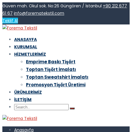
Güven mah. Okul sok. No:26 Güngören / İstanbul
+90 212 677
61 67
info@forematekstil.com
Teklif Al
ANASAYFA
KURUMSAL
HIZMETLERIMIZ
Emprime Baskı Tişört
Toptan Tişört İmalatı
Toptan Sweatshirt İmalatı
Promosyon Tişört Üretimi
ÜRÜNLERIMIZ
İLETIŞIM
Anasayfa