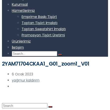
Kurumsal
Hizmetlerimiz
Emprime Baskı Tişört
Toptan Tişört İmalatı
Toptan Sweatshirt İmalatı
Promosyon Tişört Üretimi
Ürünlerimiz
İletişim
2YAM71704CKAA1_G01_zoom1_V01
6 Ocak 2023
yağmur kaldırım