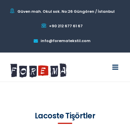
Güven mah. Okul sok. No:26 Güngören / İstanbul
+90 212 677 61 67
info@forematekstil.com
Lacoste Tişörtler