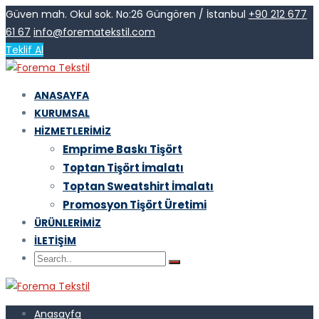
Güven mah. Okul sok. No:26 Güngören / İstanbul
+90 212 677
61 67
info@forematekstil.com
Teklif Al
ANASAYFA
KURUMSAL
HIZMETLERIMIZ
Emprime Baskı Tişört
Toptan Tişört İmalatı
Toptan Sweatshirt İmalatı
Promosyon Tişört Üretimi
ÜRÜNLERIMIZ
İLETIŞIM
Anasayfa