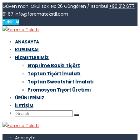
Güven mah. Okul sok. No:26 Güngören / İstanbul
+90 212 677
61 67
info@forematekstil.com
Teklif Al
ANASAYFA
KURUMSAL
HIZMETLERIMIZ
Emprime Baskı Tişört
Toptan Tişört İmalatı
Toptan Sweatshirt İmalatı
Promosyon Tişört Üretimi
ÜRÜNLERIMIZ
İLETIŞIM
Anasayfa