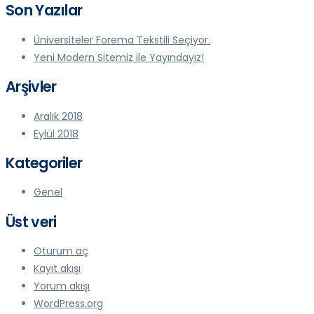
Son Yazılar
Üniversiteler Forema Tekstili Seçiyor.
Yeni Modern Sitemiz ile Yayındayız!
Arşivler
Aralık 2018
Eylül 2018
Kategoriler
Genel
Üst veri
Oturum aç
Kayıt akışı
Yorum akışı
WordPress.org